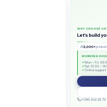
WHY CHOOSE US
Let's build y
5,000+
graduat
WORKING HOU
Mon – Fri: 09:
Sat: 10:00 – 14
Online support 
+1 585 304 29 79