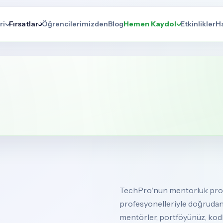
ri
Fırsatlar
Öğrencilerimizden
Blog
Hemen Kaydol
Etkinlikler
H
TechPro'nun mentorluk progr
profesyonelleriyle doğrudan b
mentörler, portföyünüz, kodl