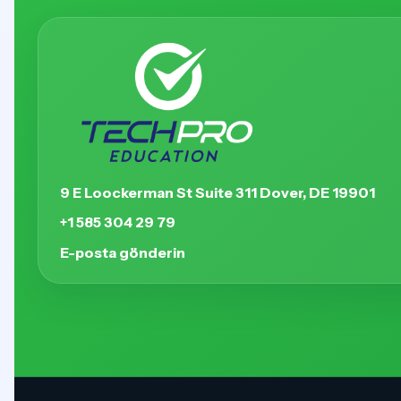
9 E Loockerman St Suite 311 Dover, DE 19901
+1 585 304 29 79
E-posta gönderin