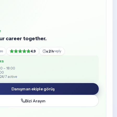
?
our career together.
4.9
≤ 2 h
es
reply
RS
00 – 18:00
:00
24/7 active
Danışman ekiple görüş
Bizi Arayın