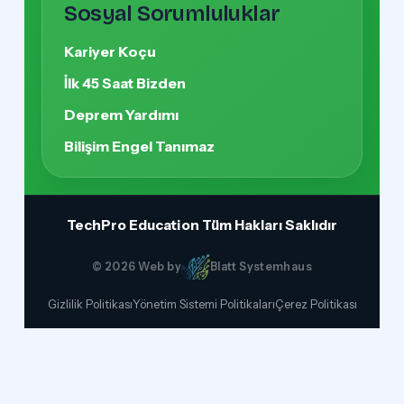
Sosyal Sorumluluklar
Kariyer Koçu
İlk 45 Saat Bizden
Deprem Yardımı
Bilişim Engel Tanımaz
TechPro Education
Tüm Hakları Saklıdır
© 2026 Web by
Blatt Systemhaus
Gizlilik Politikası
Yönetim Sistemi Politikaları
Çerez Politikası