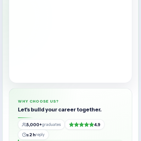
WHY CHOOSE US?
Let's build your career together.
5,000+
4.9
graduates
≤ 2 h
reply