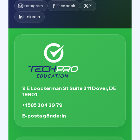
Instagram
Facebook
X
LinkedIn
9 E Loockerman St Suite 311 Dover, DE
19901
+1 585 304 29 79
E-posta gönderin