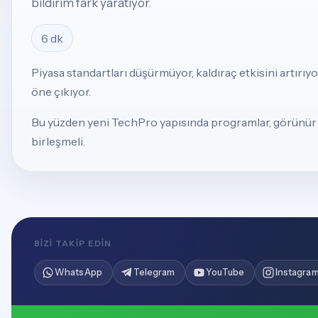
bildirim fark yaratıyor.
6 dk
Piyasa standartları düşürmüyor, kaldıraç etkisini artırıyo
öne çıkıyor.
Bu yüzden yeni TechPro yapısında programlar, görünür pr
birleşmeli.
BIZI TAKIP EDIN
WhatsApp
Telegram
YouTube
Instagra