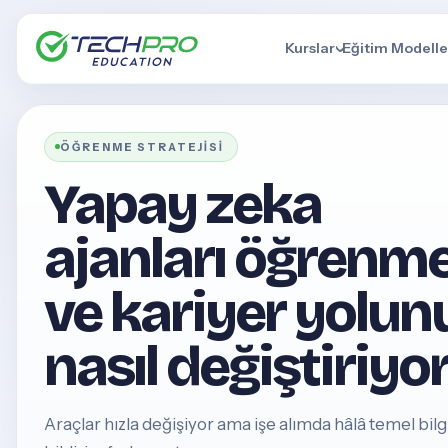
Kurslar
Eğitim Modelle
ÖĞRENME STRATEJISI
Yapay zeka
ajanları öğrenm
ve kariyer yolun
nasıl değiştiriyo
Araçlar hızla değişiyor ama işe alımda hâlâ temel bilgi