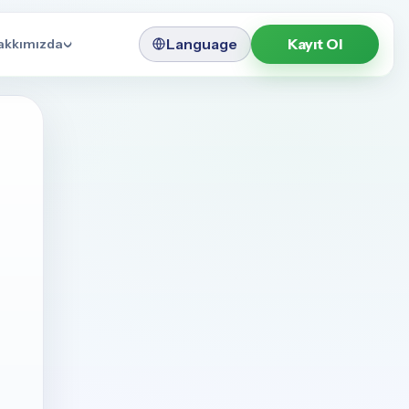
Language
Kayıt Ol
akkımızda