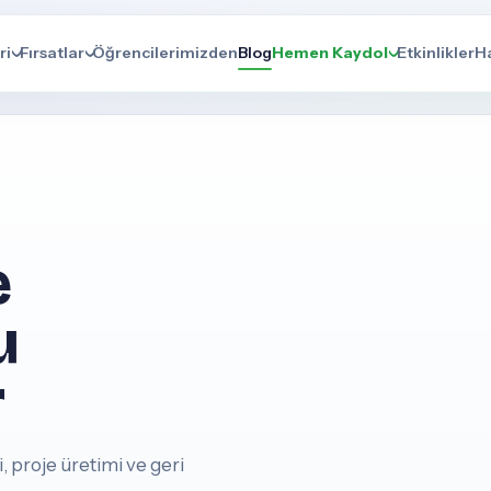
ri
Fırsatlar
Öğrencilerimizden
Blog
Hemen Kaydol
Etkinlikler
H
e
u
r
, proje üretimi ve geri