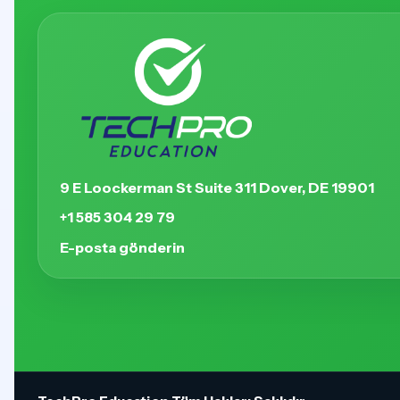
9 E Loockerman St Suite 311 Dover, DE 19901
+1 585 304 29 79
E-posta gönderin